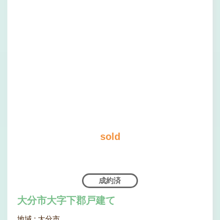
sold
成約済
大分市大字下郡戸建て
地域 :
大分市