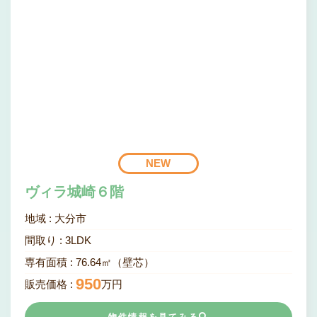
NEW
ヴィラ城崎６階
地域 :
大分市
間取り :
3
LDK
専有面積 :
76.64㎡（壁芯）
950
販売価格 :
万円
物件情報を見てみる