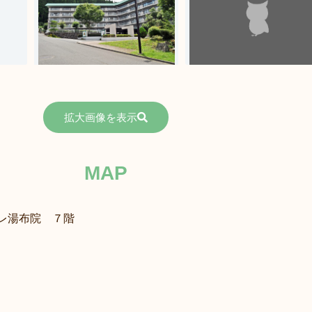
拡大画像を表示
MAP
レ湯布院 ７階