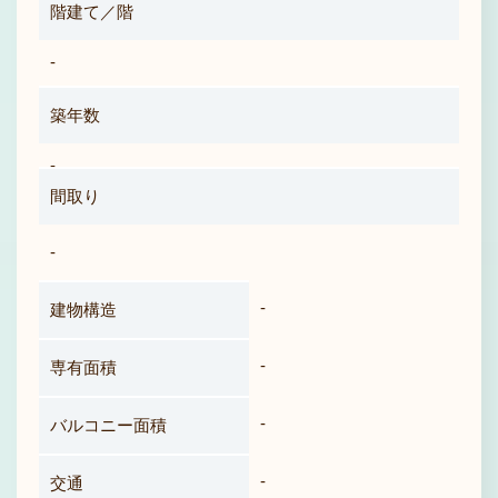
階建て／階
-
築年数
-
間取り
-
-
建物構造
-
専有面積
-
バルコニー面積
-
交通