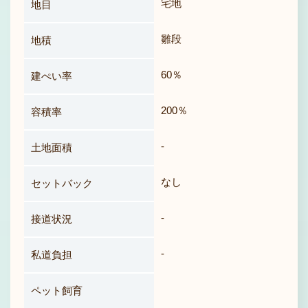
宅地
地目
雛段
地積
60％
建ぺい率
200％
容積率
-
土地面積
なし
セットバック
-
接道状況
-
私道負担
ペット飼育