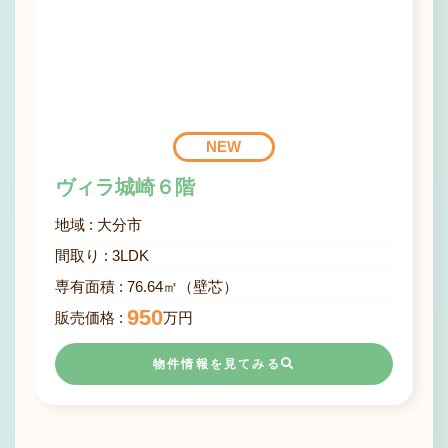
NEW
ヴィラ城崎６階
地域 :
大分市
間取り :
3
LDK
専有面積 :
76.64㎡（壁芯）
950
販売価格 :
万円
物件情報を見てみる