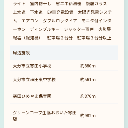
ライト 室内物干し 省エネ給湯器 複層ガラス
上水道 下水道 EV車充電設備 太陽光発電システ
ム エアコン ダブルロックドア モニタ付インタ
ーホン ディンプルキー シャッター雨戸 火災警
報器（報知機） 駐車場２台分 駐車場３台分以上
周辺施設
大分市立寒田小学校
約880ｍ
大分市立稙田東中学校
約561ｍ
寒田ひめやま保育園
約876ｍ
グリーンコープ生協おおいた寒田
約982ｍ
店