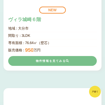
NEW
ヴィラ城崎６階
地域 :
大分市
間取り :
3
LDK
専有面積 :
76.64㎡（壁芯）
950
販売価格 :
万円
物件情報を見てみる
戸建て